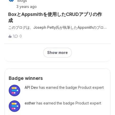
Blogs
スできるようにします。 This is a companion discussion
3 years ago
topic for the original entry at https://medium.com/box-
BoxとAppsmithを使用したCRUDアプリの作
developer-blog/box-node-js-sdk%E3%81%A8oauth-2-
0%E3%81%AE%E4%BD%BF%E7%94%A8-
成
df0058773c26?source=rss----a995c24848a3---4
このブログは、Joseph Petty氏が執筆したAppsmithのブロ
グを再投稿したものです。 This is a companion discussion
1
0
topic for the original entry at https://medium.com/box-
developer-
blog/box%E3%81%A8appsmith%E3%82%92%E4%BD%
Show more
BF%E7%94%A8%E3%81%97%E3%81%9Fcrud%E3%82
%A2%E3%83%97%E3%83%AA%E3%81%AE%E4%BD%
9C%E6%88%90-8b8ed5ce54e4?source=rss----
a995c24848a3---4
Badge winners
API Dev
has earned the badge Product expert
esther
has earned the badge Product expert