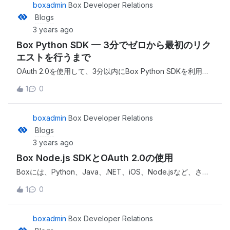
https://medium.com/box-developer-blog/using-
boxadmin
Box Developer Relations
templates-with-the-box-sign-api-3404688f21a7?
Blogs
source=rss----a995c24848a3---4
3 years ago
Box Python SDK — 3分でゼロから最初のリク
エストを行うまで
OAuth 2.0を使用して、3分以内にBox Python SDKを利用で
きるようにしましょう。私は、開発者が可能な限り迅速に
1
0
Box Platformの使用を開始できるようにする方法を探してい
ました。 This is a companion discussion topic for the
original entry at https://medium.com/box-developer-
boxadmin
Box Developer Relations
blog/box-python-sdk-
Blogs
3%E5%88%86%E3%81%A7%E3%82%BC%E3%83%AD
3 years ago
%E3%81%8B%E3%82%89%E6%9C%80%E5%88%9D
Box Node.js SDKとOAuth 2.0の使用
%E3%81%AE%E3%83%AA%E3%82%AF%E3%82%A8%
E3%82%B9%E3%83%88%E3%82%92%E8%A1%8C%E
Boxには、Python、Java、.NET、iOS、Node.jsなど、さま
3%81%86%E3%81%BE%E3%81%A7-dd54727500e2?
ざまなSDKが用意されています。Box Node.js SDKを使用し
1
0
source=rss----a995c24848a3---4
てシンプルなプロジェクトを作成し、ユーザーがOAuth 2.0
を使用して認証できるアプリを作成しましょう。このアプリ
は、ログインページと、Boxユーザーの基本データを含むメ
boxadmin
Box Developer Relations
インページで構成し、OAuth 2.0認証に成功した後にアクセ