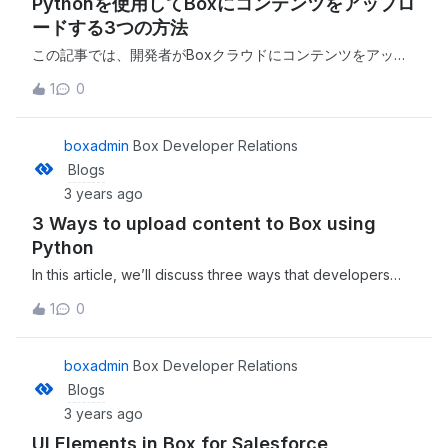
Pythonを使用してBoxにコンテンツをアップロ
at https://medium.com/box-developer-blog/managing-
integration-mapping-between-slack-channels-and-box-
ードする3つの方法
folders-using-the-box-api-2dca6074b17a?source=rss----
この記事では、開発者がBoxクラウドにコンテンツをアップ
a995c24848a3---4
ロードするために使用できる3つの方法 (通常のアップロー
1
0
ド、分割アップロード、手動アップロード) について説明し
ます。各方法にはそれぞれメリットとユースケースがありま
す。ここでは、Box Python SDKを使用してこれらの方法を
boxadmin
Box Developer Relations
実装する方法について説明します。この記事を読み終える
Blogs
と、使用できる各種アップロード方法と、特定のニーズに最
3 years ago
適な方法について理解を深めることができます。 This is a
3 Ways to upload content to Box using
companion discussion topic for the original entry at
https://medium.com/box-developer-
Python
blog/python%E3%82%92%E4%BD%BF%E7%94%A8%
In this article, we’ll discuss three ways that developers
E3%81%97%E3%81%A6box%E3%81%AB%E3%82%B3
can use to upload content to the Box cloud. These
%E3%83%B3%E3%83%86%E3%83%B3%E3%83%84%
1
0
include the normal upload, chunked upload, and manual
E3%82%92%E3%82%A2%E3%83%83%E3%83%97%E
upload. Each method has its own benefits and use cases,
3%83%AD%E3%83%BC%E3%83%89%E3%81%99%E3
and we’ll explore how to implement them using the Box
boxadmin
Box Developer Relations
%82%8B3%E3%81%A4%E3%81%AE%E6%96%B9%E6
Python SDK. By the end of this article, you’ll have a better
Blogs
%B3%95-db0e26ec3d74?source=rss----
understanding of the different upload methods available
a995c24848a3---4
3 years ago
to you and which one may be the best fit for your
UI Elements in Box for Salesforce
specific needs. This is a companion discussion topic for