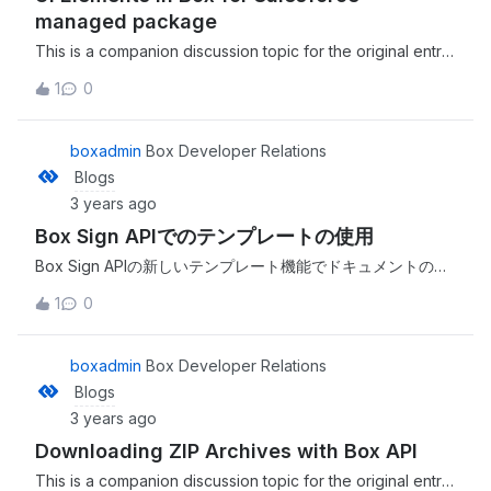
the original entry at https://medium.com/box-developer-
managed package
blog/3-ways-to-upload-content-to-box-using-python-
This is a companion discussion topic for the original entry
5c41d015faf9?source=rss----a995c24848a3---4
at https://developer.box.com/changelog/#2023-05-26-
1
0
salesforce-ui-elements
boxadmin
Box Developer Relations
Blogs
3 years ago
Box Sign APIでのテンプレートの使用
Box Sign APIの新しいテンプレート機能でドキュメントの署
名プロセスを強化し、APIによるデータの直接統合と事前設
1
0
定を可能にします。先日、Boxアプリで作成したテンプレー
トをAPIで直接使用する機能を追加してBox Sign APIを強化
しました。 This is a companion discussion topic for the
boxadmin
Box Developer Relations
original entry at https://medium.com/box-developer-
Blogs
blog/box-sign-
3 years ago
api%E3%81%A7%E3%81%AE%E3%83%86%E3%83%B3
Downloading ZIP Archives with Box API
%E3%83%97%E3%83%AC%E3%83%BC%E3%83%88
%E3%81%AE%E4%BD%BF%E7%94%A8-
This is a companion discussion topic for the original entry