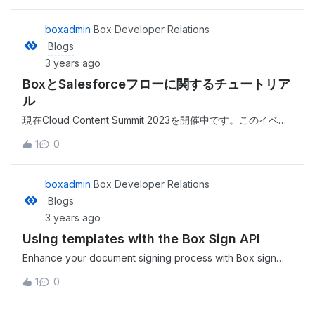
blog/building-a-crud-app-using-box-and-appsmith-
fb7eabf0236c?source=rss----a995c24848a3---4
boxadmin
Box Developer Relations
Blogs
3 years ago
BoxとSalesforceフローに関するチュートリア
ル
現在Cloud Content Summit 2023を開催中です。このイベン
トにまだ申し込んでいない場合は、今日参加すれば間に合い
1
0
ます。(注: 本イベントはすでに終了しています) Box
Platformの使用に関する開発者向けの3つのセッションに加
え、その他にも見逃せないすばらしいデモや発表が多数用意
boxadmin
Box Developer Relations
されています。 This is a companion discussion topic for
Blogs
the original entry at https://medium.com/box-developer-
3 years ago
blog/box%E3%81%A8salesforce%E3%83%95%E3%83
Using templates with the Box Sign API
%AD%E3%83%BC%E3%81%AB%E9%96%A2%E3%81%
99%E3%82%8B%E3%83%81%E3%83%A5%E3%83%B
Enhance your document signing process with Box sign
C%E3%83%88%E3%83%AA%E3%82%A2%E3%83%AB
API’s new template capabilities, allowing direct integration
1
0
-e63e9bd18830?source=rss----a995c24848a3---4
and pre-population of data via the API. This is a
companion discussion topic for the original entry at