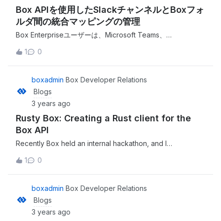
Box APIを使用したSlackチャンネルとBoxフォ
ます。誰もが歓迎され、あらゆるテクノロジと経験レベルの
人が交わる場所です。 This is a companion discussion
ルダ間の統合マッピングの管理
topic for the original entry at https://medium.com/box-
Box Enterpriseユーザーは、Microsoft Teams、
developer-
Salesforce、Zoom、Slackなど、1500以上の統合を利用で
blog/%E6%96%B0%E3%81%97%E3%81%84box%E9%
1
0
きます。人気の高い統合の中にBox for Slackがあります。こ
96%8B%E7%99%BA%E8%80%85%E3%82%B3%E3%8
のアプリケーションには、共有ファイルに対する権限をすば
3%9F%E3%83%A5%E3%83%8B%E3%83%86%E3%82
やく選択および共有する機能、Slack内で直接Box通知を受信
boxadmin
Box Developer Relations
%A3%E3%81%AB%E3%81%94%E5%8F%82%E5%8A%
する機能、Slackでのすべての会話に単一の安全なコンテン
Blogs
A0%E3%81%8F%E3%81%A0%E3%81%95%E3%81%84-
ツレイヤーを提供する機能など、便利な機能が用意されてい
908f62bfa6c9?source=rss----a995c24848a3---4
3 years ago
ます。 This is a companion discussion topic for the
Rusty Box: Creating a Rust client for the
original entry at https://medium.com/box-developer-
blog/box-
Box API
api%E3%82%92%E4%BD%BF%E7%94%A8%E3%81%9
Recently Box held an internal hackathon, and I
7%E3%81%9Fslack%E3%83%81%E3%83%A3%E3%83
participated exploring the idea of creating a Rust client
%B3%E3%83%8D%E3%83%AB%E3%81%A8box%E3%
1
0
for the Box API. This is a companion discussion topic for
83%95%E3%82%A9%E3%83%AB%E3%83%80%E9%9
the original entry at https://medium.com/box-developer-
6%93%E3%81%AE%E7%B5%B1%E5%90%88%E3%83
blog/rusty-box-creating-a-rust-client-for-the-box-api-
boxadmin
Box Developer Relations
%9E%E3%83%83%E3%83%94%E3%83%B3%E3%82%
404fc3f5b03a?source=rss----a995c24848a3---4
Blogs
B0%E3%81%AE%E7%AE%A1%E7%90%86-
7ce23f8d004f?source=rss----a995c24848a3---4
3 years ago