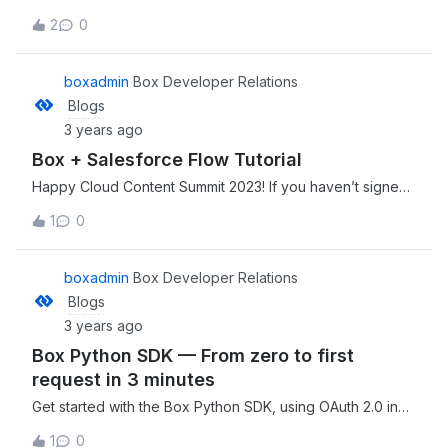
21532f568e33?source=rss----a995c24848a3---4
at https://developer.box.com/changelog/#2023-03-08-
2
0
downloading-zip-archives
boxadmin
Box Developer Relations
Blogs
3 years ago
Box + Salesforce Flow Tutorial
Happy Cloud Content Summit 2023! If you haven’t signed
up for the event yet, its not too late to join in today. There
1
0
are three developer focused sessions on using Box
Platform and a wealth of other cool demos and
announcements you won’t want to miss. This is a
boxadmin
Box Developer Relations
companion discussion topic for the original entry at
Blogs
https://medium.com/box-developer-blog/box-salesforce-
3 years ago
flow-tutorial-dbb782ac82a6?source=rss----
Box Python SDK — From zero to first
a995c24848a3---4
request in 3 minutes
Get started with the Box Python SDK, using OAuth 2.0 in
under 3 minutesI was looking for a way to get developers
1
0