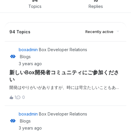
94
16
Topics
Replies
94 Topics
Recently active
boxadmin
Box Developer Relations
Blogs
3 years ago
新しいBox開発者コミュニティにご参加くださ
い
開発はやりがいがありますが、時には苛立たしいこともあり
ます。だからこそ、緊急の課題について質問する適切な場所
1
0
があることは重要です。開発者のニーズ、問題、質問への対
応として、Boxは、専門家と愛好家が集まり、アイデアを交
換し、問題を解決して、Boxの技術領域のコミュニティ意識
boxadmin
Box Developer Relations
を育むことができるコミュニティフォーラム (英語のみ) を立
Blogs
ち上げました。このコミュニティは、生産性を自動化および
3 years ago
改善する方法を模索しているBox管理者にもご利用いただけ