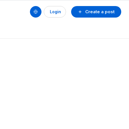
Create a post
Login