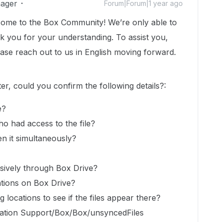
ager
Forum|Forum|1 year ago
ome to the Box Community! We’re only able to
k you for your understanding. To assist you,
ease reach out to us in English moving forward.
ter, could you confirm the following details?:
e?
o had access to the file?
n it simultaneously?
usively through Box Drive?
ations on Box Drive?
 locations to see if the files appear there?
ication Support/Box/Box/unsyncedFiles