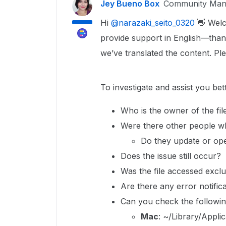
Jey Bueno Box
Community Man
Hi ​
@narazaki_seito_0320
👋 Welc
provide support in English—than
we’ve translated the content. Pl
To investigate and assist you bet
Who is the owner of the fil
Were there other people wh
Do they update or ope
Does the issue still occur?
Was the file accessed excl
Are there any error notific
Can you check the following
Mac
: ~/Library/Appl