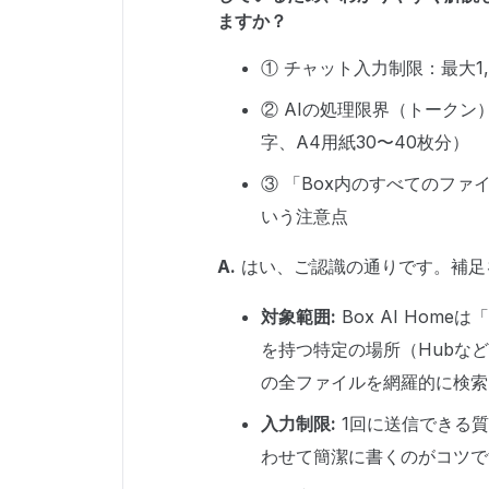
ますか？
① チャット入力制限：最大1
② AIの処理限界（トークン
字、A4用紙30〜40枚分）
③ 「Box内のすべてのフ
いう注意点
A.
はい、ご認識の通りです。補足
対象範囲:
Box AI Ho
を持つ特定の場所（Hubな
の全ファイルを網羅的に検索
入力制限:
1回に送信できる質
わせて簡潔に書くのがコツで