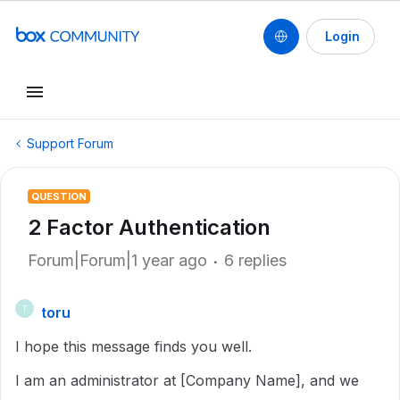
Login
Support Forum
QUESTION
2 Factor Authentication
Forum|Forum|1 year ago
6 replies
toru
T
I hope this message finds you well.
I am an administrator at [Company Name], and we