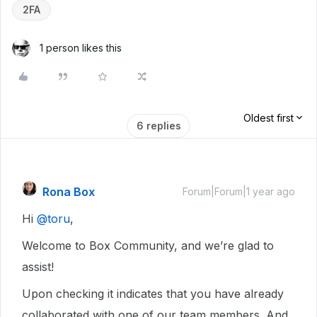
2FA
1 person likes this
Oldest first
6 replies
Rona Box
Forum|Forum|1 year ago
Hi ​
@toru
,
Welcome to Box Community, and we’re glad to
assist!
Upon checking it indicates that you have already
collaborated with one of our team members. And