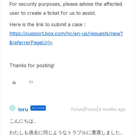
For security purposes, please advise the affected
user to create a ticket for us to assist.
Here is the link to submit a case :
https://support.box.com/hc/en-us/requests/new?
&referrerPageUrl=
Thanks for posting!
toru
AUTHOR
T
Forum|Forum|4 months ago
こんにちは。
わたしも過去に同じようなトラブルに遭遇しました。