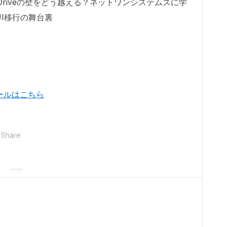
0：Box Driveの壁をどう越える？ネットワンシステムズに学
UI移行の舞台裏
ールはこちら
Share