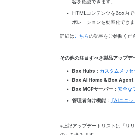
容を確認できます。
HTMLコンテンツをBox
ボレーションを効率化できま
詳細は
こちら
の記事をご参照くだ
その他の注目すべき製品アップデ
Box Hubs
：
カスタムメッセ
Box AI Home & Box Agent
Box MCPサーバー
：
安全な
管理者向け機能
：
[AIユニッ
※上記アップデートリストは「リ
の」を含みます