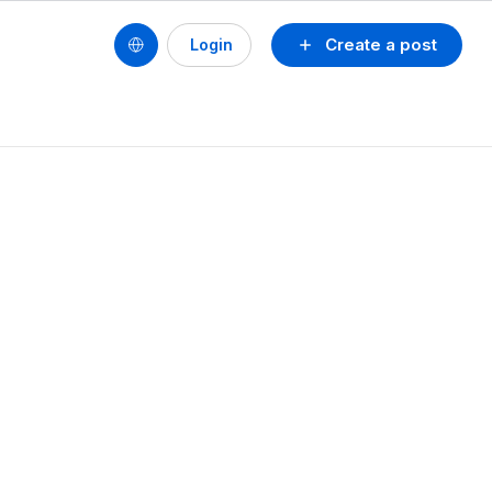
Create a post
Login