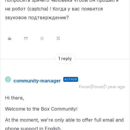
попросить зрячего человека чтобы он прошел я
не робот (captcha) ! Когда у вас появится
звуковое подтверждение?
1 reply
community-manager
AUTHOR
C
Forum|Forum|1 year ago
Hi there,
Welcome to the Box Community!
At the moment, we're only able to offer full email and
phone support in English.