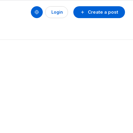
Create a post
Login