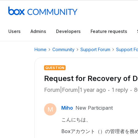
Users
Admins
Developers
Feature requests
Home
Community
Support Forum
Support F
QUESTION
Request for Recovery of 
Forum|Forum|1 year ago
1 reply
8
Miho
New Participant
M
こんにちは、
Boxアカウント（）の管理者を務