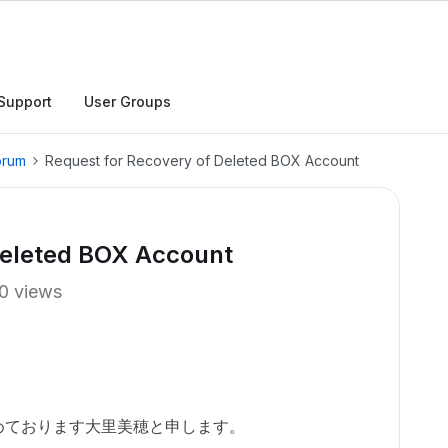
Support
User Groups
orum
Request for Recovery of Deleted BOX Account
Deleted BOX Account
0 views
めております大里美穂と申します。