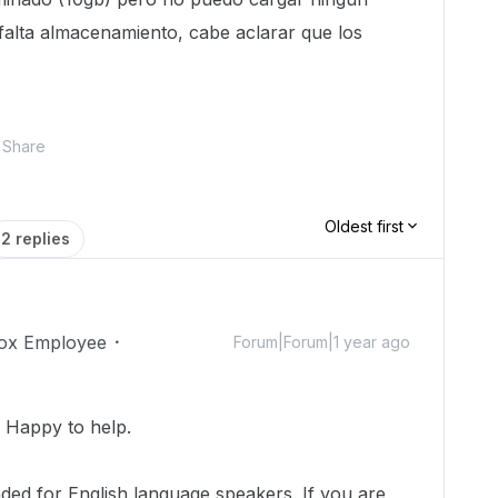
falta almacenamiento, cabe aclarar que los
Share
Oldest first
2 replies
ox Employee
Forum|Forum|1 year ago
 Happy to help.
nded for English language speakers. If you are