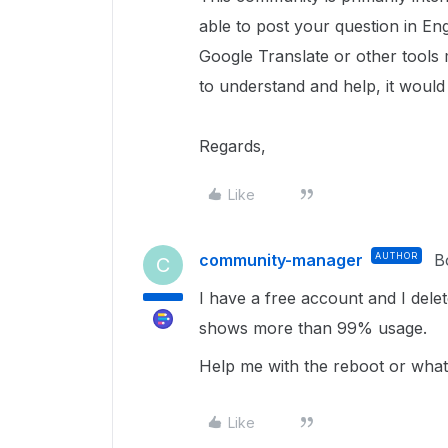
able to post your question in Eng
Google Translate or other tools
to understand and help, it would
Regards,
Like
community-manager
AUTHOR
B
C
I have a free account and I deleted
shows more than 99% usage.
Help me with the reboot or what
Like