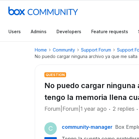
Users
Admins
Developers
Feature requests
Home
Community
Support Forum
Support F
No puedo cargar ninguna archivo ya que me salta 
QUESTION
No puedo cargar ninguna 
tengo la memoria llena cu
Forum|Forum|1 year ago
2 replies
community-manager
Box Empl
C
Tengo la cuenta como pretederm