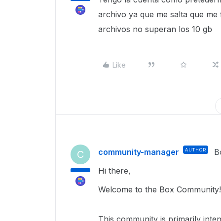
archivo ya que me salta que me 
archivos no superan los 10 gb
Like
community-manager
AUTHOR
B
C
Hi there,
Welcome to the Box Community!
This community is primarily inte