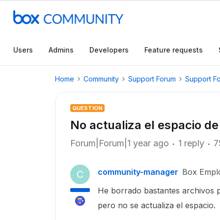
Users
Admins
Developers
Feature requests
Home
Community
Support Forum
Support F
QUESTION
No actualiza el espacio d
Forum|Forum|1 year ago
1 reply
7
community-manager
Box Empl
C
He borrado bastantes archivos p
pero no se actualiza el espacio.