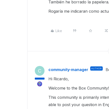
También he borrado la papelera
Rogaría me indicaran como actua
Like
community-manager
AUTHOR
B
C
Hi Ricardo,
Welcome to the Box Community!
This community is primarily inte
able to post your question in Eng