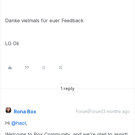
Danke vielmals für euer Feedback
LG Oli
1 reply
Rona Box
Forum|Forum|3 months ago
Hi ​
@haol
,
Welcome to Box Community, and we’re glad to assist!