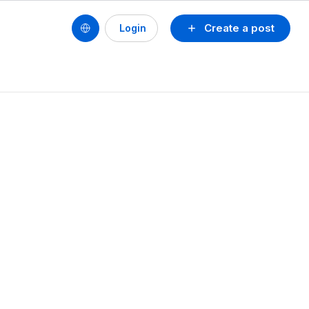
Create a post
Login