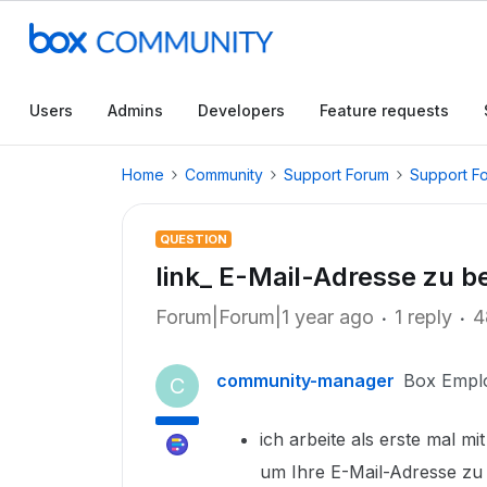
Users
Admins
Developers
Feature requests
Home
Community
Support Forum
Support F
QUESTION
link_ E-Mail-Adresse zu be
Forum|Forum|1 year ago
1 reply
4
community-manager
Box Empl
C
ich arbeite als erste mal m
um Ihre E-Mail-Adresse zu b