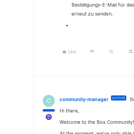
Bestätigungs-E-Mail für das
erneut zu senden.
Like
community-manager
AUTHOR
B
C
Hi there,
Welcome to the Box Community!
At the moment, we're only able t