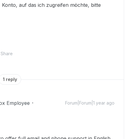
 Konto, auf das ich zugreifen möchte, bitte
Share
1 reply
ox Employee
Forum|Forum|1 year ago
o offer full email and phone support in English.