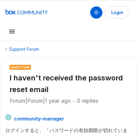
Login
Support Forum
QUESTION
I haven't received the password
reset email
Forum|Forum|1 year ago
0 replies
community-manager
C
ログインすると、「パスワードの有効期限が切れていま