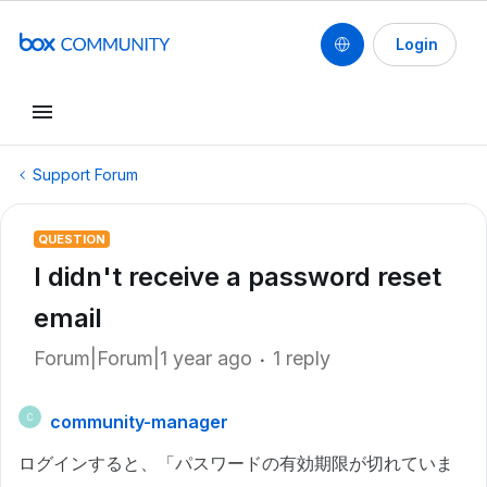
Login
Support Forum
QUESTION
I didn't receive a password reset
email
Forum|Forum|1 year ago
1 reply
community-manager
C
ログインすると、「パスワードの有効期限が切れていま