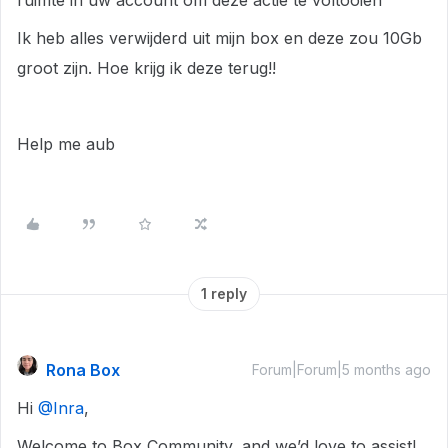
ruimte in uw account om deze actie te voltooien”
Ik heb alles verwijderd uit mijn box en deze zou 10Gb
groot zijn. Hoe krijg ik deze terug!!
Help me aub
1 reply
Rona Box
Forum|Forum|5 months ago
Hi ​
@Inra
,
Welcome to Box Community, and we’d love to assist!