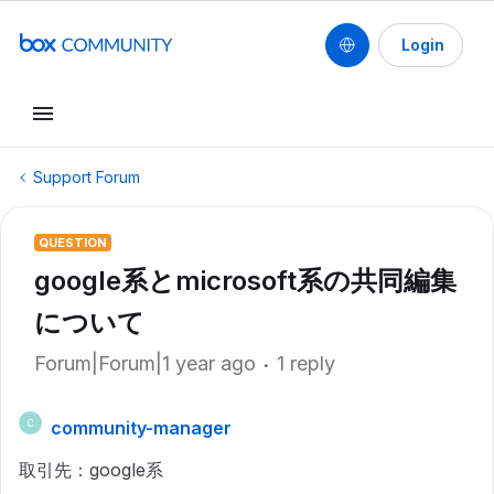
Login
Support Forum
QUESTION
google系とmicrosoft系の共同編集
について
Forum|Forum|1 year ago
1 reply
community-manager
C
取引先：google系