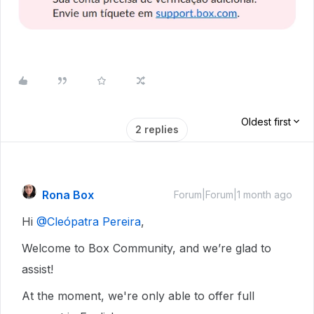
Oldest first
2 replies
Rona Box
Forum|Forum|1 month ago
Hi ​
@Cleópatra Pereira
,
Welcome to Box Community, and we’re glad to
assist!
At the moment, we're only able to offer full