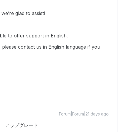
e’re glad to assist!
le to offer support in English.
-- please contact us in English language if you
Forum|Forum|21 days ago
ー/月 アップグレード