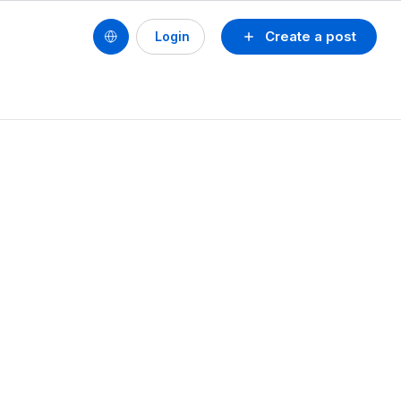
Create a post
Login