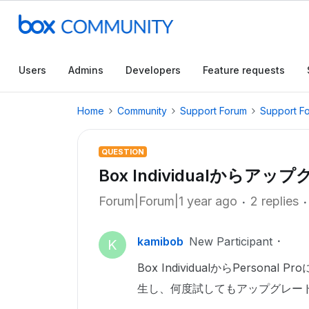
Users
Admins
Developers
Feature requests
Home
Community
Support Forum
Support F
QUESTION
Box Individualから
Forum|Forum|1 year ago
2 replies
kamibob
New Participant
K
Box IndividualからPers
生し、何度試してもアップグレー