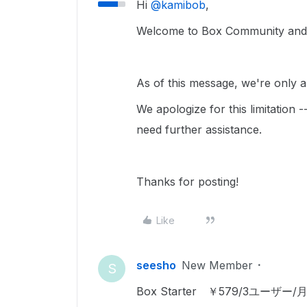
Hi ​
@kamibob
,
Welcome to Box Community and w
As of this message, we're only ab
We apologize for this limitation 
need further assistance.
Thanks for posting!
Like
seesho
New Member
S
Box Starter ￥579/3ユーザ