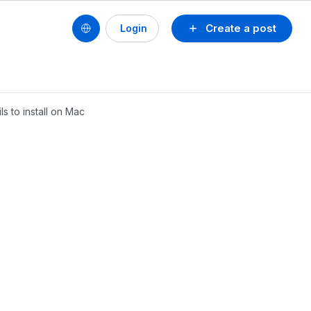
Create a post
Login
ls to install on Mac