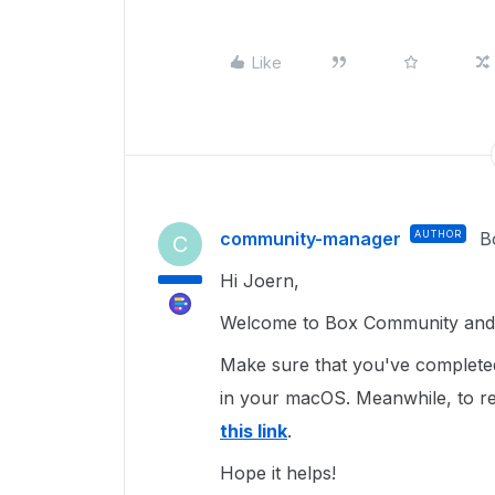
Like
community-manager
AUTHOR
B
C
Hi Joern,
Welcome to Box Community and g
Make sure that you've complet
in your macOS. Meanwhile, to re-i
this link
.
Hope it helps!