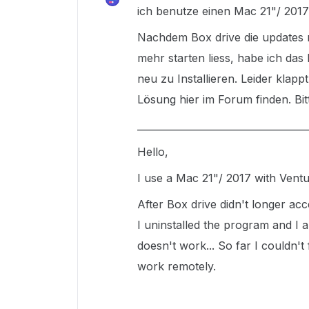
ich benutze einen Mac 21"/ 2017 
Nachdem Box drive die updates n
mehr starten liess, habe ich das
neu zu Installieren. Leider klappt
Lösung hier im Forum finden. Bitt
___________________________________
Hello,
I use a Mac 21"/ 2017 with Ventur
After Box drive didn't longer ac
I uninstalled the program and I am
doesn't work... So far I couldn't 
work remotely.