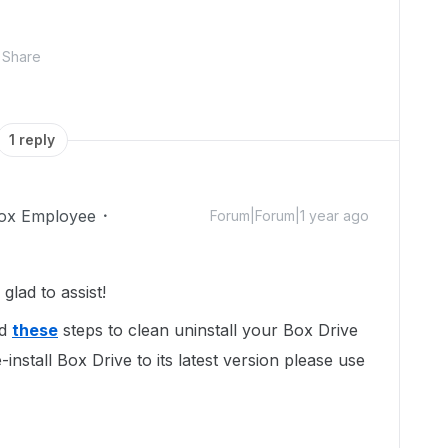
Share
1 reply
ox Employee
Forum|Forum|1 year ago
lad to assist!
ed
these
steps to clean uninstall your Box Drive
nstall Box Drive to its latest version please use