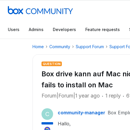
Users
Admins
Developers
Feature requests
Home
Community
Support Forum
Support F
QUESTION
Box drive kann auf Mac nic
fails to install on Mac
Forum|Forum|1 year ago
1 reply
6
community-manager
Box Empl
C
Hallo,