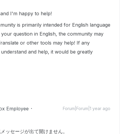
nd I'm happy to help!
munity is primarily intended for English language
t your question in English, the community may
Translate or other tools may help! If any
nderstand and help, it would be greatly
ox Employee
Forum|Forum|1 year ago
、下記メッセージが出て開けません。