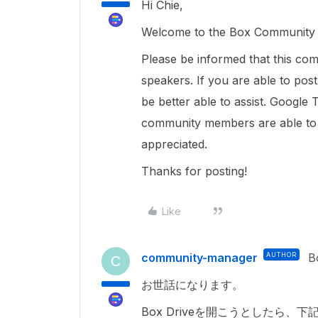
Hi Chie,
Welcome to the Box Community a
Please be informed that this com
speakers. If you are able to pos
be better able to assist. Google 
community members are able to u
appreciated.
Thanks for posting!
Like
community-manager
AUTHOR
B
C
お世話になります。
Box Driveを開こうとしたら