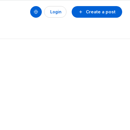
Create a post
Login