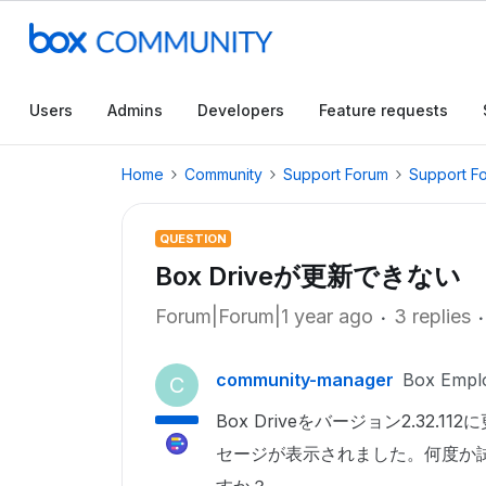
Users
Admins
Developers
Feature requests
Home
Community
Support Forum
Support F
QUESTION
Box Driveが更新できない
Forum|Forum|1 year ago
3 replies
community-manager
Box Empl
C
Box Driveをバージョン2.32
セージが表示されました。何度か