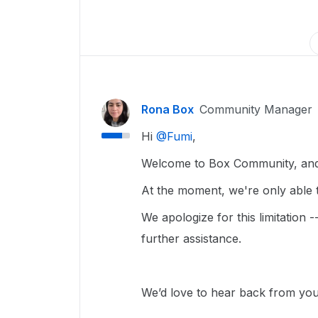
Rona Box
Community Manager
Hi ​
@Fumi
,
Welcome to Box Community, and 
At the moment, we're only able to
We apologize for this limitation 
further assistance.
We’d love to hear back from yo