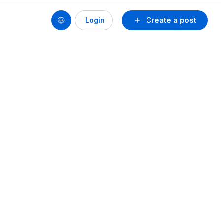
Create a post
Login