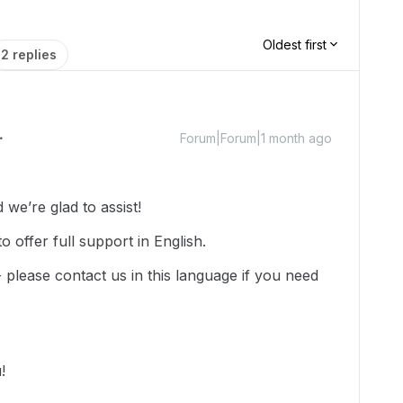
Oldest first
2 replies
Forum|Forum|1 month ago
we’re glad to assist!
 offer full support in English.
-- please contact us in this language if you need
u!