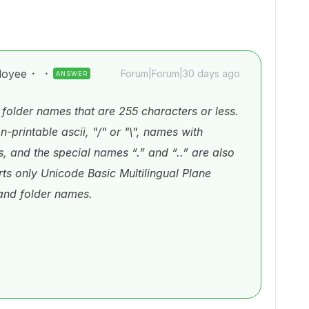
loyee
Forum|Forum|30 days ago
ANSWER
r folder names that are 255 characters or less.
-printable ascii, "/" or "\", names with
s, and the special names “.” and “..” are also
ts only Unicode Basic Multilingual Plane
 and folder names.