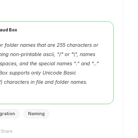
aud Box
or folder names that are 255 characters or
ning non-printable ascii, "/" or "\", names
g spaces, and the special names “.” and “..”
Box supports only Unicode Basic
) characters in file and folder names.
gration
Naming
Share