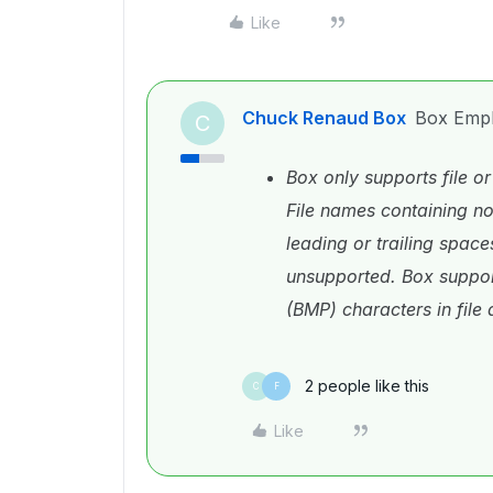
Like
Chuck Renaud Box
Box Emp
C
Box only supports file o
File names containing non
leading or trailing space
unsupported. Box suppor
(BMP) characters in file
2 people like this
C
F
Like