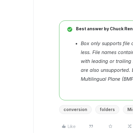
Best answer by
Chuck Ren
Box only supports file 
less. File names contai
with leading or trailin
are also unsupported. 
Multilingual Plane (BMP
conversion
folders
Mi
Like