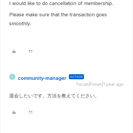
I would like to do cancellation of membership.
Please make sure that the transaction goes
smoothly.
community-manager
AUTHOR
C
Forum|Forum|1 year ago
退会したいです。方法を教えてください。