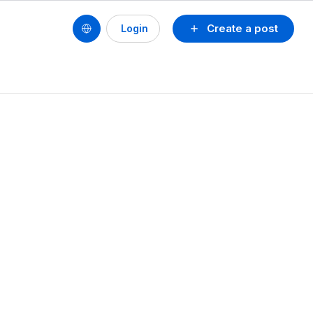
Create a post
Login