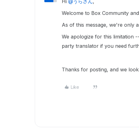
Hi ​
@うらさん
,
Welcome to Box Community and w
As of this message, we're only ab
We apologize for this limitation 
party translator if you need furt
Thanks for posting, and we look
Like