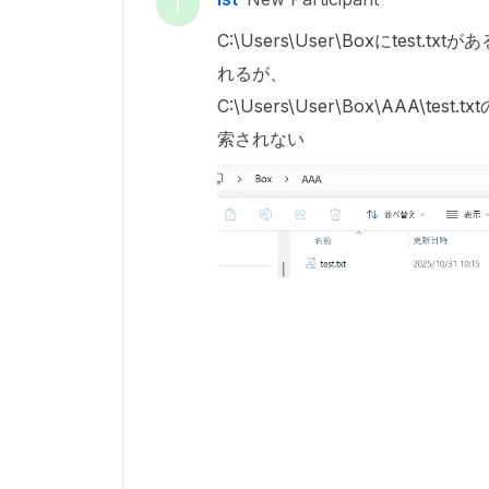
I
C:\Users\User\Boxにtest.
れるが、
C:\Users\User\Box\AAA\te
索されない