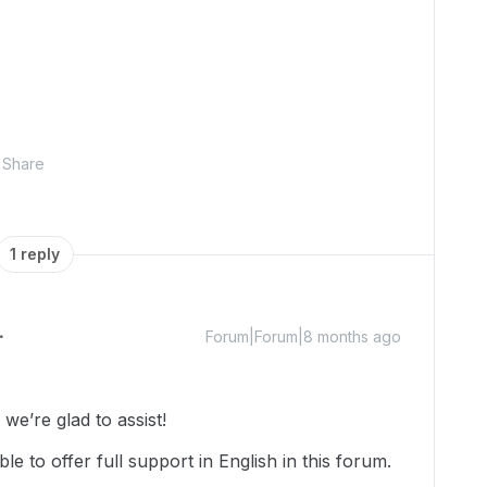
Share
1 reply
Forum|Forum|8 months ago
e’re glad to assist!
le to offer full support in English in this forum.