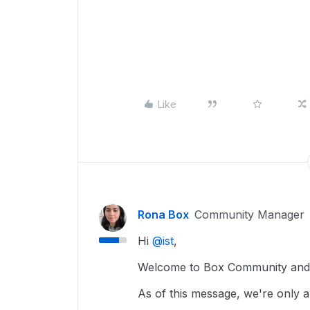
Like
Rona Box
Community Manager
Hi ​
@ist
,
Welcome to Box Community and w
As of this message, we're only ab