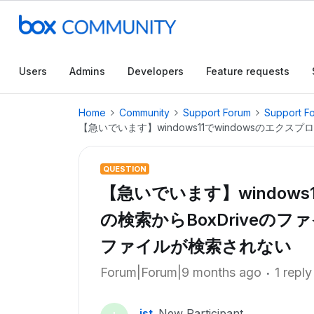
Users
Admins
Developers
Feature requests
Home
Community
Support Forum
Support F
【急いでいます】windows11でwindowsのエ
QUESTION
【急いでいます】windows
の検索からBoxDriveの
ファイルが検索されない
Forum|Forum|9 months ago
1 reply
ist
New Participant