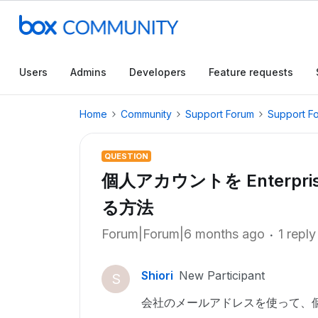
Users
Admins
Developers
Feature requests
Home
Community
Support Forum
Support F
QUESTION
個人アカウントを Enterp
る方法
Forum|Forum|6 months ago
1 reply
Shiori
New Participant
S
会社のメールアドレスを使って、個