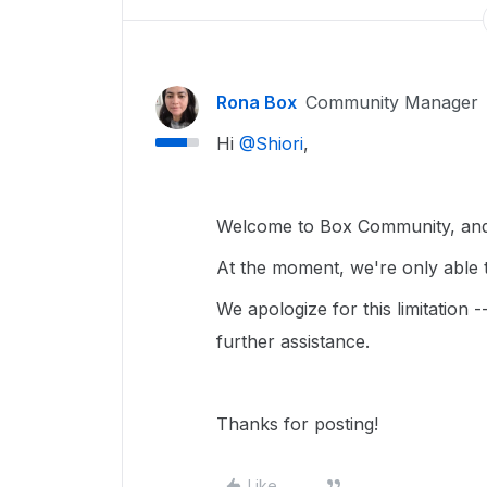
Rona Box
Community Manager
Hi ​
@Shiori
,
Welcome to Box Community, and 
At the moment, we're only able to
We apologize for this limitation 
further assistance.
Thanks for posting!
Like