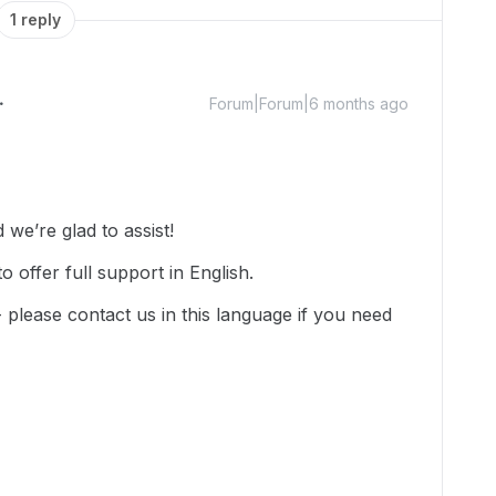
1 reply
Forum|Forum|6 months ago
we’re glad to assist!
 offer full support in English.
-- please contact us in this language if you need