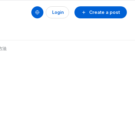
Create a post
Login
方法