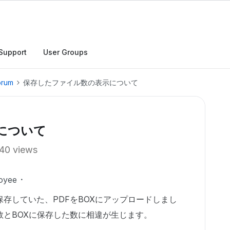
Support
User Groups
orum
保存したファイル数の表示について
について
40 views
oyee
存していた、PDFをBOXにアップロードしまし
数とBOXに保存した数に相違が生じます。