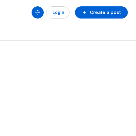
Create a post
Login