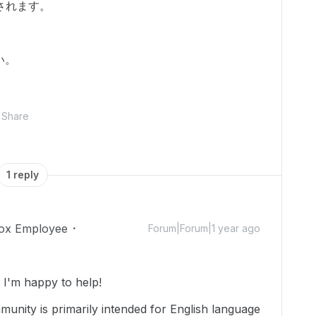
されます。
い。
Share
1 reply
ox Employee
Forum|Forum|1 year ago
I'm happy to help!
munity is primarily intended for English language