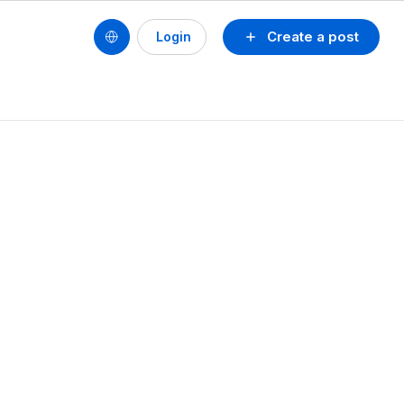
Create a post
Login