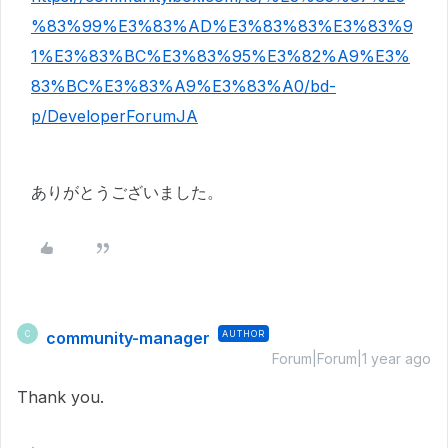
%83%99%E3%83%AD%E3%83%83%E3%83%9
1%E3%83%BC%E3%83%95%E3%82%A9%E3%
83%BC%E3%83%A9%E3%83%A0/bd-
p/DeveloperForumJA
ありがとうございました。
community-manager
AUTHOR
C
Forum|Forum|1 year ago
Thank you.