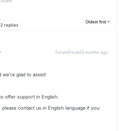
Share
Oldest first
2 replies
Forum|Forum|3 months ago
we’re glad to assist!
o offer support in English.
-- please contact us in English language if you