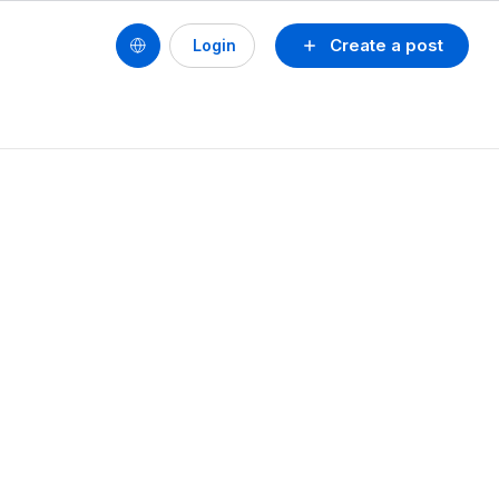
Create a post
Login