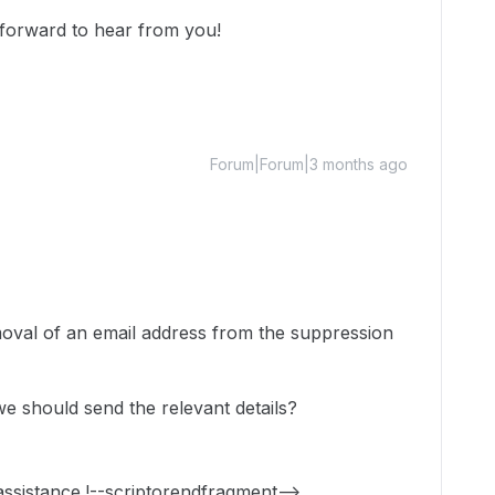
 forward to hear from you!
Forum|Forum|3 months ago
moval of an email address from the suppression
e should send the relevant details?
sistance.!--scriptorendfragment-->