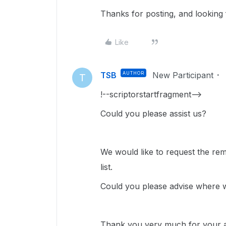
Thanks for posting, and looking
Like
TSB
AUTHOR
New Participant
T
!--scriptorstartfragment-->
Could you please assist us?
We would like to request the re
list.
Could you please advise where w
Thank you very much for your as