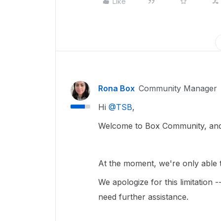
Like
Rona Box
Community Manager
Hi ​
@TSB
,
Welcome to Box Community, and 
At the moment, we're only able t
We apologize for this limitation 
need further assistance.