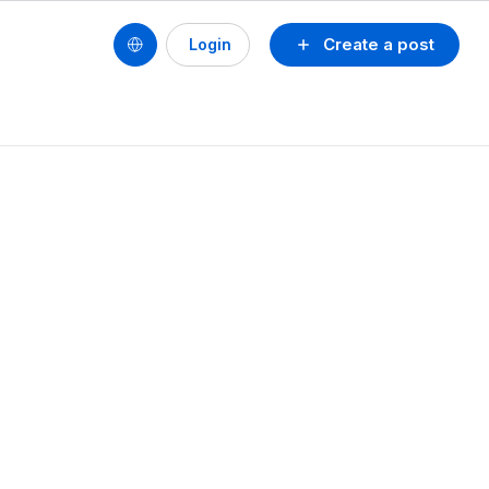
Create a post
Login