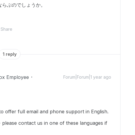
ならぶのでしょうか。
Share
1 reply
ox Employee
Forum|Forum|1 year ago
o offer full email and phone support in English.
-- please contact us in one of these languages if