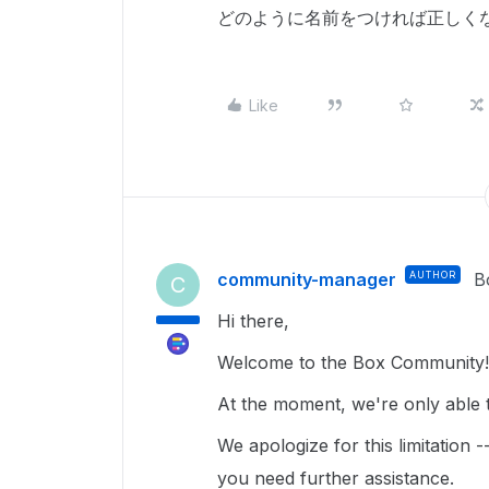
どのように名前をつければ正しく
Like
community-manager
AUTHOR
B
C
Hi there,
Welcome to the Box Community!
At the moment, we're only able t
We apologize for this limitation 
you need further assistance.