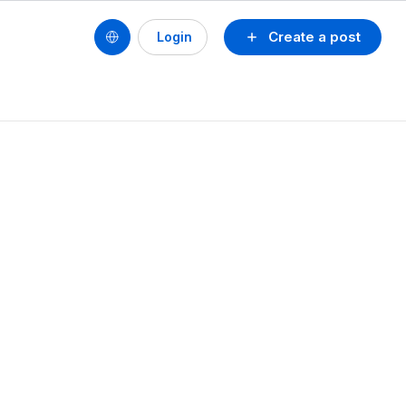
Create a post
Login