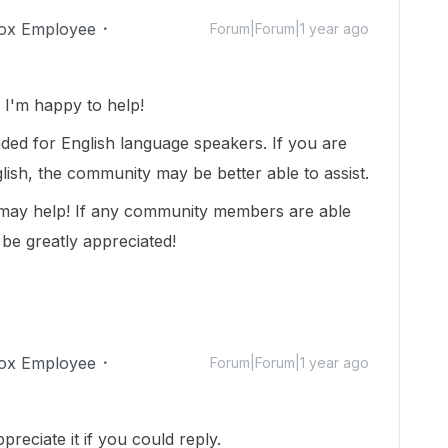
ox Employee
Forum|Forum|1 year ago
I'm happy to help!
nded for English language speakers. If you are
lish, the community may be better able to assist.
 may help! If any community members are able
 be greatly appreciated!
ox Employee
Forum|Forum|1 year ago
ppreciate it if you could reply.