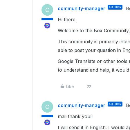
community-manager
AUTHOR
B
C
Hi there,
Welcome to the Box Community, 
This community is primarily inte
able to post your question in Eng
Google Translate or other tools
to understand and help, it would
Like
community-manager
AUTHOR
B
C
mail thank you!!
I will send it in English. I would a