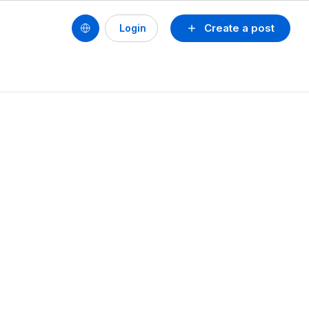
Create a post
Login