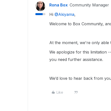
Rona Box
Community Manager
Hi ​
@Akiyama
,
Welcome to Box Community, and 
At the moment, we're only able to
We apologize for this limitation 
you need further assistance.
We’d love to hear back from yo
Like