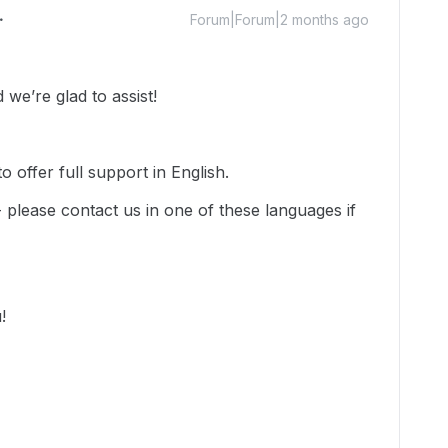
Forum|Forum|2 months ago
we’re glad to assist!
 offer full support in English.
-- please contact us in one of these languages if
u!