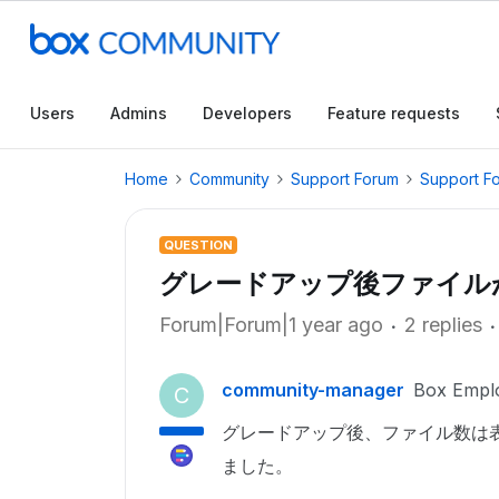
Users
Admins
Developers
Feature requests
Home
Community
Support Forum
Support F
QUESTION
グレードアップ後ファイル
Forum|Forum|1 year ago
2 replies
community-manager
Box Empl
C
グレードアップ後、ファイル数は
ました。