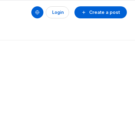
Create a post
Login