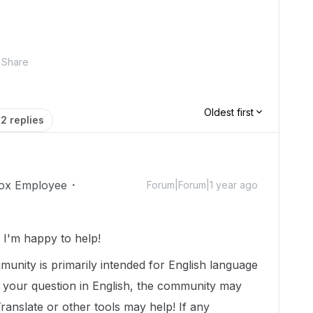
Share
Oldest first
2 replies
ox Employee
Forum|Forum|1 year ago
I'm happy to help!
munity is primarily intended for English language
t your question in English, the community may
Translate or other tools may help! If any