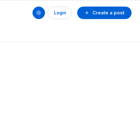
Create a post
Login