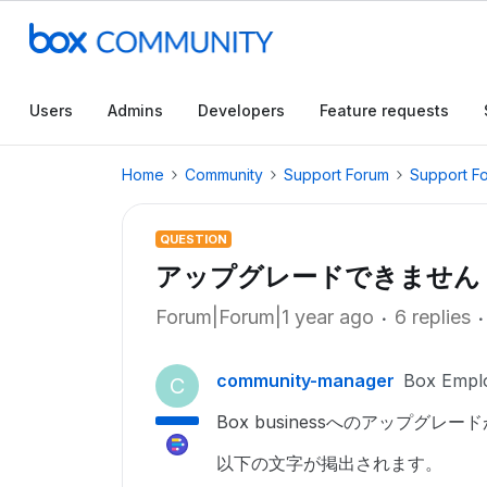
Users
Admins
Developers
Feature requests
Home
Community
Support Forum
Support F
QUESTION
アップグレードできません
Forum|Forum|1 year ago
6 replies
community-manager
Box Empl
C
Box businessへのアップグレ
以下の文字が掲出されます。