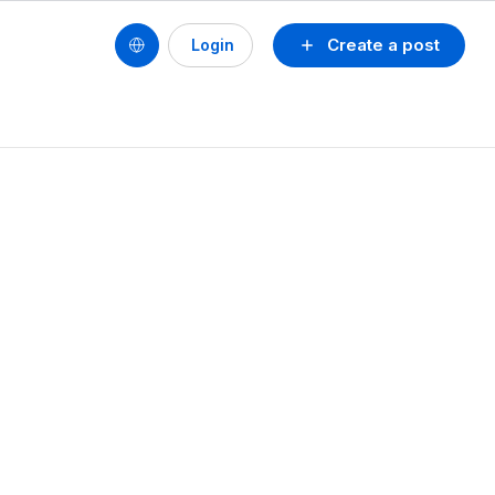
Create a post
Login