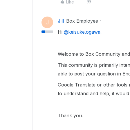
Like
Jill
Box Employee
J
Hi ​
@keisuke.ogawa
,
Welcome to Box Community and g
This community is primarily inte
able to post your question in Eng
Google Translate or other tools
to understand and help, it would
Thank you.