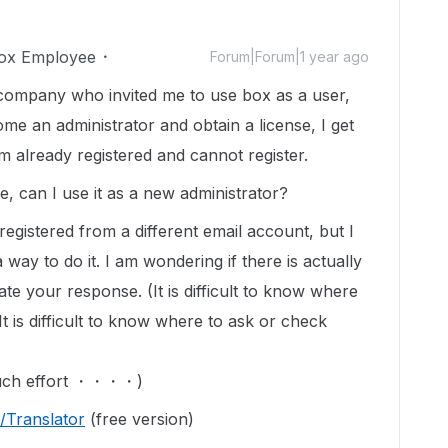
ox Employee
Forum|Forum|1 year ago
company who invited me to use box as a user,
ome an administrator and obtain a license, I get
m already registered and cannot register.
, can I use it as a new administrator?
I registered from a different email account, but I
 way to do it. I am wondering if there is actually
ate your response. (It is difficult to know where
It is difficult to know where to ask or check
 much effort ・・・・)
Translator
(free version)