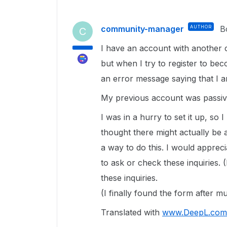
community-manager
AUTHOR
B
C
I have an account with another 
but when I try to register to bec
an error message saying that I a
My previous account was passive
I was in a hurry to set it up, so 
thought there might actually be a
a way to do this. I would appreci
to ask or check these inquiries. (
these inquiries.
(I finally found the form after
Translated with
www.DeepL.com/