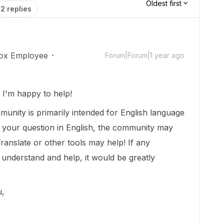
Oldest first
2 replies
ox Employee
Forum|Forum|1 year ago
I'm happy to help!
munity is primarily intended for English language
t your question in English, the community may
Translate or other tools may help! If any
nderstand and help, it would be greatly
ou,