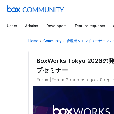
Users
Admins
Developers
Feature requests
Home
Community
管理者＆エンドユーザーフォ
BoxWorks Tokyo 2
プセミナー
Forum|Forum|2 months ago
0 repli