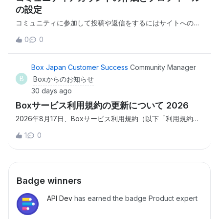
日本向けのイベントは「イベントタイプ」で「日本語」と記
の設定
載のあるものをお選びください。日本語のウェビナー日本語
コミュニティに参加して投稿や返信をするにはサイトへのロ
のイベントやウェビナーだけを選んで表示できます ディスカ
グインが必要です。 コミュニティアカウントの作成とログイ
ッションとナレッジベース🇯🇵 日本語のフォーラムBoxから
0
0
ン1. コミュニティサイトからBoxにログイン ログインボタを
各種情報を投稿します。コミュニティにログインすると、そ
押すoauthでログインBoxにログインして認証 2. プロフィー
れらの投稿に返信することができます。 Boxコミュニティへ
ル情報を入力ユーザー名はニックネームでも構いませんが、
Box Japan Customer Success
Community Manager
ようこそ：日本の全てのコミュニティメンバー向けのご案内
メールアドレスはBoxアカウントに紐づくものが自動的に設
B
Boxからのお知らせ
エンドユーザーフォーラム：Boxの操作方法に関するFAQ、
定されます。その他の項目は該当するものを選択してくださ
業務に役立つ使い方など 管理者フォーラム：Box環境全体の
30 days ago
い。ユーザー名は一度設定すると後から変更できません！ユ
設定や運用に関する情報共有やFAQ ※現在、日本語のフォー
Boxサービス利用規約の更新について 2026
ーザー名と必要事項を入力 3. コミュニティサイトの利用規約
ラムではコミュニティメンバーからの新規投稿を受け付けて
を受諾して、設定を保存ページ下部の「保存する」ボタンを
2026年8月17日、Boxサービス利用規約（以下「利用規約」
おりません。質問や会話をされたい場合は、恐れ入りますが
押します。これでアカウント作成は完了です！「保存する」
といいます。）の改定が、Boxサービス規約など書面による
サイトの言語設定を英語に切り替えて英語のフォーラムをご
1
0
ボタンでアカウント作成現在、アカウント作成ページ内にあ
個別契約ではなく、本規約の対象となるアカウントを有する
利用ください。なお日本語ページの記事に対する返信はお受
る利用規約のリンク先は英語版です。日本語版はこちらのペ
ユーザーに対して発効します。これらの変更は、Boxサービ
けします。 🇯🇵 日本語のナレッジベースBoxを使いこなす：
ージをご参照ください。 （任意）プロフィール情報のアップ
スのサブスクリプション料金には一切影響しません。 この利
主にBox管理者とエンドユーザー向けに、各種機能の入門時
デート画面右上のプロフィールアイコン→「設定 &gt; マイプ
用規約は、Boxとお客様との間の取決めを反映するもので
に目を通すべき資料・セミナーアーカイブやFAQを掲載して
ロフィール」から、プロフィール画像や会社名などの項目を
Badge winners
す。このたびの改定には、サービスリソースの超過利用にか
います。一部開発者向けの入門ガイドも 🇺🇸 英語のフォー
入力します。設定を選択他のコミュニティメンバーに公開し
かるお客様の責任およびBoxへの連絡方法を明記する文言が
ラムサイトの言語設定を英語に切り替えるとグローバルのメ
たい情報を入力非公開またはプライベートと記載されている
API Dev
has earned the badge Product expert
含まれます。 お客様は、Boxサービスを引き続き利用するこ
ンバーが参加するフォーラムにアクセスできるようになりま
項目は他のコミュニティメンバーには公開されませんが、そ
とにより、こちらから利用規約の改定版を閲覧し、その内容
す。コミュニティアカウントを持つ人なら誰でもディスカッ
れ以外の項目はBoxコミュニティ参加者以外でも閲覧可能で