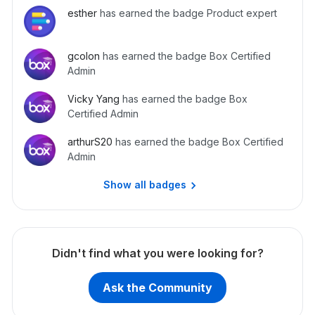
に同意したものみなされます。
ションを開始することができます。 End User Forum：Box
す。不要な個人情報を記載しないようご注意ください。
esther
has earned the badge Product expert
の操作方法に関するQ&amp;A、業務に役立つ使い方など
Admin Forum：Box環境全体の設定や運用に関する情報共有
やQ&amp;A Box Platform：APIやSDK関連 翻訳機能がご利
gcolon
has earned the badge Box Certified
用いただけます記事内の”Tran
Admin
Vicky Yang
has earned the badge Box
Certified Admin
arthurS20
has earned the badge Box Certified
Admin
Show all badges
Didn't find what you were looking for?
Ask the Community