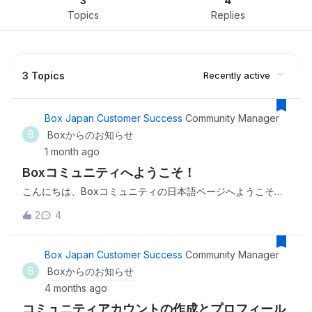
3
4
Topics
Replies
3 Topics
Recently active
Box Japan Customer Success
Community Manager
B
Boxからのお知らせ
1 month ago
Boxコミュニティへようこそ！
こんにちは、Boxコミュニティの日本語ページへようこそ！
ここはBox をご利用中のユーザー・管理者・開発者・パート
2
4
ナー全ての方がつながり、情報交換し、相互に支援すること
で課題解決のヒントを得て、新しい活用方法を見つけるため
の場です。以下をお読みいただき、はじめの一歩を踏み出し
Box Japan Customer Success
Community Manager
ましょう。公開記事はどなたでも閲覧可能ですが、記事への
B
Boxからのお知らせ
返信にはBoxアカウントに紐づいたコミュニティアカウント
4 months ago
でのログインが必要です。アカウント作成方法はこちら イベ
コミュニティアカウントの作成とプロフィール
ント各種テーマでのウェビナーやワークショップのご案内。