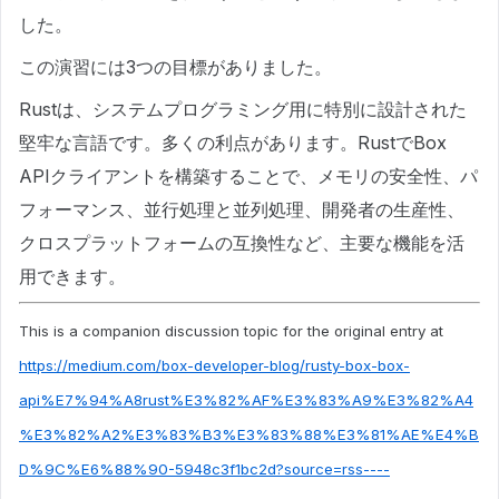
した。
この演習には3つの目標がありました。
Rustは、システムプログラミング用に特別に設計された
堅牢な言語です。多くの利点があります。RustでBox
APIクライアントを構築することで、メモリの安全性、パ
フォーマンス、並行処理と並列処理、開発者の生産性、
クロスプラットフォームの互換性など、主要な機能を活
用できます。
This is a companion discussion topic for the original entry at
https://medium.com/box-developer-blog/rusty-box-box-
api%E7%94%A8rust%E3%82%AF%E3%83%A9%E3%82%A4
%E3%82%A2%E3%83%B3%E3%83%88%E3%81%AE%E4%B
D%9C%E6%88%90-5948c3f1bc2d?source=rss----