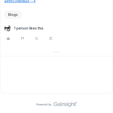
a995c24848a3---4
Blogs
1 person likes this