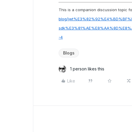
This is a companion discussion topic for
blog/jwt%E3%82%92%E4%BD%BF%
sdk%E3%81%AE%E8%AA%8D%E8%A8%B
-4
Blogs
1 person likes this
Like