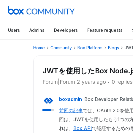
Users
Admins
Developers
Feature requests
Home
Community
Box Platform
Blogs
JW
JWTを使用したBox Node.
Forum|Forum|2 years ago
0 replies
boxadmin
Box Developer Relati
前回の記事
では、OAuth 2.0を
回は、JWTを使用したもう1つの
れは、
Box API
で認証するための