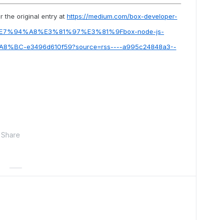
 the original entry at
https://medium.com/box-developer-
E7%94%A8%E3%81%97%E3%81%9Fbox-node-js-
C-e3496d610f59?source=rss----a995c24848a3--
Share