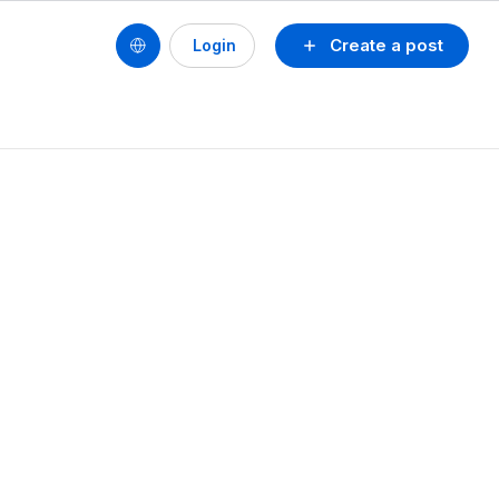
Create a post
Login