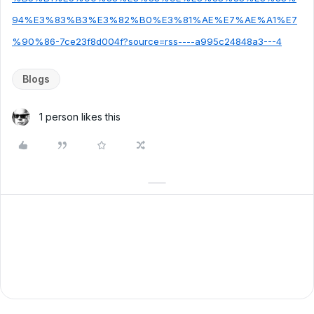
94%E3%83%B3%E3%82%B0%E3%81%AE%E7%AE%A1%E7
%90%86-7ce23f8d004f?source=rss----a995c24848a3---4
Blogs
1 person likes this