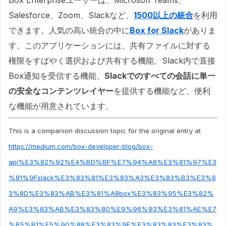
Box Enterpriseユーザーは、Microsoft Teams、
Salesforce、Zoom、Slackなど、
1500以上の統合
を利用
できます。人気の高い統合の中に
Box for Slack
がありま
す。このアプリケーションには、共有ファイルに対する
権限をすばやく選択および共有する機能、Slack内で直接
Box通知を受信する機能、
Slackでのすべての会話に単一
の安全なコンテンツレイヤー
を提供する機能など、便利
な機能が用意されています。
This is a companion discussion topic for the original entry at
https://medium.com/box-developer-blog/box-
api%E3%82%92%E4%BD%BF%E7%94%A8%E3%81%97%E3
%81%9Fslack%E3%83%81%E3%83%A3%E3%83%B3%E3%8
3%8D%E3%83%AB%E3%81%A8box%E3%83%95%E3%82%
A9%E3%83%AB%E3%83%80%E9%96%93%E3%81%AE%E7
%B5%B1%E5%90%88%E3%83%9E%E3%83%83%E3%83%