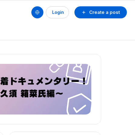
Create a post
Login