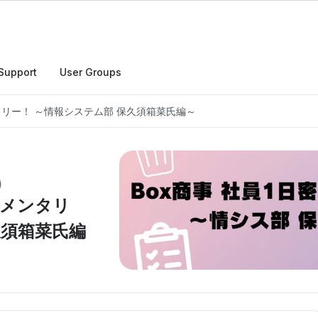
Support
User Groups
タリー！ ～情報システム部 保久須箱菜氏編～
)
ュメンタリ
久須箱菜氏編