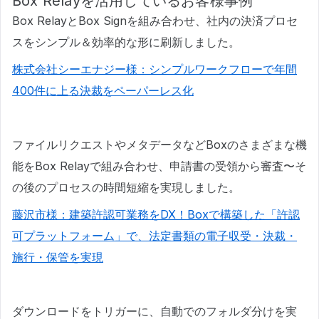
Box Relayを活用しているお客様事例
Box RelayとBox Signを組み合わせ、社内の決済プロセ
スをシンプル＆効率的な形に刷新しました。
株式会社シーエナジー様：シンプルワークフローで年間
400件に上る決裁をペーパーレス化
ファイルリクエストやメタデータなどBoxのさまざまな機
能をBox Relayで組み合わせ、申請書の受領から審査〜そ
の後のプロセスの時間短縮を実現しました。
藤沢市様：建築許認可業務をDX！Boxで構築した「許認
可プラットフォーム」で、法定書類の電子収受・決裁・
施行・保管を実現
ダウンロードをトリガーに、自動でのフォルダ分けを実